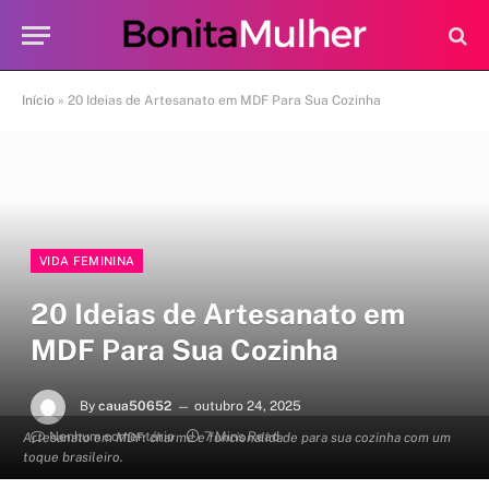
Início
»
20 Ideias de Artesanato em MDF Para Sua Cozinha
VIDA FEMININA
20 Ideias de Artesanato em
MDF Para Sua Cozinha
By
caua50652
outubro 24, 2025
Nenhum comentário
7 Mins Read
Artesanato em MDF: charme e funcionalidade para sua cozinha com um
toque brasileiro.