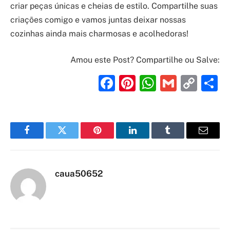
criar peças únicas e cheias de estilo. Compartilhe suas
criações comigo e vamos juntas deixar nossas
cozinhas ainda mais charmosas e acolhedoras!
Amou este Post? Compartilhe ou Salve:
Facebook
Pinterest
WhatsAp
Gmail
Cop
S
Link
Facebook
Twitter
Pinterest
LinkedIn
Tumblr
Email
caua50652