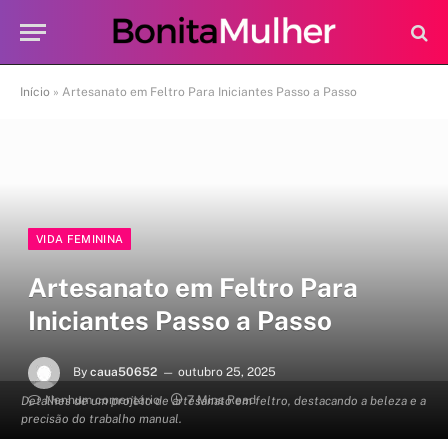
Início
»
Artesanato em Feltro Para Iniciantes Passo a Passo
VIDA FEMININA
Artesanato em Feltro Para
Iniciantes Passo a Passo
By
caua50652
outubro 25, 2025
Nenhum comentário
7 Mins Read
Detalhes de um projeto de artesanato em feltro, destacando a beleza e a
precisão do trabalho manual.