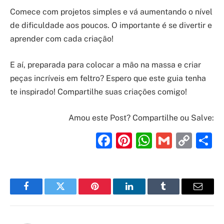
Comece com projetos simples e vá aumentando o nível
de dificuldade aos poucos. O importante é se divertir e
aprender com cada criação!
E aí, preparada para colocar a mão na massa e criar
peças incríveis em feltro? Espero que este guia tenha
te inspirado! Compartilhe suas criações comigo!
Amou este Post? Compartilhe ou Salve:
Facebook
Pinterest
WhatsAp
Gmail
Cop
S
Link
Facebook
Twitter
Pinterest
LinkedIn
Tumblr
Email