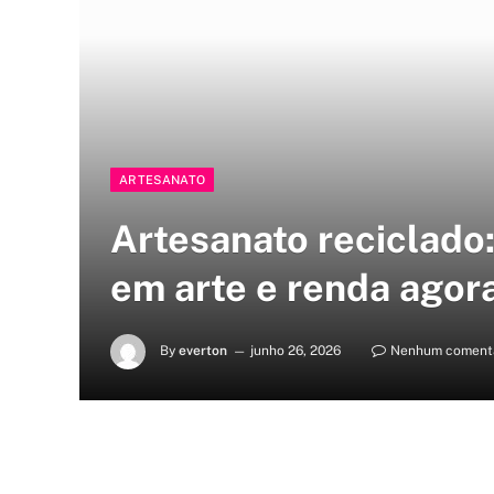
ARTESANATO
Artesanato reciclado
em arte e renda agor
By
everton
junho 26, 2026
Nenhum coment