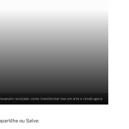
tesanato reciclado: como transformar lixo em arte e renda agora
artilhe ou Salve: