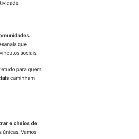
tividade.
comunidades.
esanais que
vínculos sociais.
obretudo para quem
iais
caminham
rar e cheios de
es únicas. Vamos