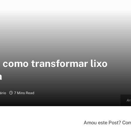
: como transformar lixo
a
ário
7 Mins Read
Ar
Amou este Post? Comp