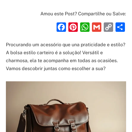
Amou este Post? Compartilhe ou Salve:
Facebook
Pinterest
WhatsAp
Gmail
Cop
S
Link
Procurando um acessório que una praticidade e estilo?
A bolsa estilo carteiro é a solução! Versátil e
charmosa, ela te acompanha em todas as ocasiões.
Vamos descobrir juntas como escolher a sua?