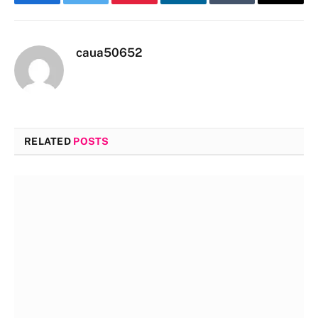
Facebook
Twitter
Pinterest
LinkedIn
Tumblr
Email
caua50652
RELATED
POSTS