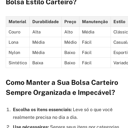
Bolsa Estilo Carteiro?
Material
Durabilidade
Preço
Manutenção
Estilo
Couro
Alta
Alto
Média
Clássic
Lona
Média
Médio
Fácil
Casual
Nylon
Média
Baixo
Fácil
Esporti
Sintético
Baixa
Baixo
Fácil
Variad
Como Manter a Sua Bolsa Carteiro
Sempre Organizada e Impecável?
Escolha os itens essenciais:
Leve só o que você
realmente precisa no dia a dia.
Use nécessaires:
Separe seus itens por categorias