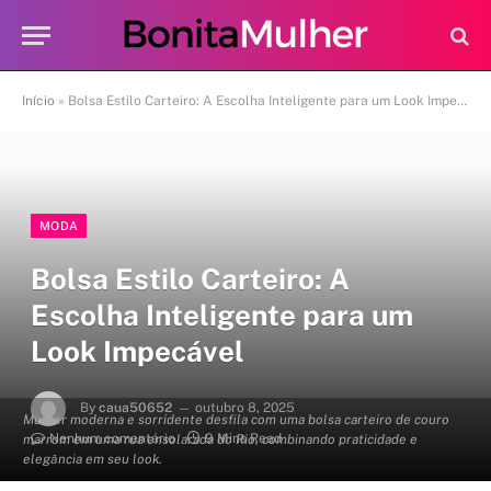
Início
»
Bolsa Estilo Carteiro: A Escolha Inteligente para um Look Impecável
MODA
Bolsa Estilo Carteiro: A
Escolha Inteligente para um
Look Impecável
By
caua50652
outubro 8, 2025
Mulher moderna e sorridente desfila com uma bolsa carteiro de couro
Nenhum comentário
9 Mins Read
marrom em uma rua ensolarada do Rio, combinando praticidade e
elegância em seu look.