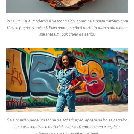
Para um visual moderno e descontraído, combine a bolsa carteiro com
tênis e peças oversized. Essa combinação é perfeita para o dia a dia e
garante um look cheio de estilo.
Se a ocasião pede um toque de sofisticação, aposte na bolsa carteiro
em cores neutras e materiais nobres. Combine com scarpin e
alfaiataria para um visual impecável.