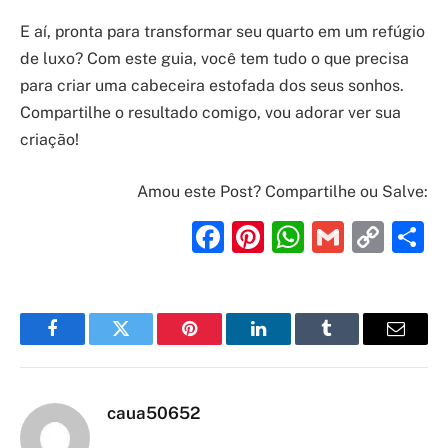
E aí, pronta para transformar seu quarto em um refúgio
de luxo? Com este guia, você tem tudo o que precisa
para criar uma cabeceira estofada dos seus sonhos.
Compartilhe o resultado comigo, vou adorar ver sua
criação!
Amou este Post? Compartilhe ou Salve:
Facebook
Pinterest
WhatsAp
Gmail
Cop
S
Link
Facebook
Twitter
Pinterest
LinkedIn
Tumblr
Email
caua50652