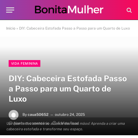
Início
»
DIY: Cabeceira Estofada Passo a Passo para um Quarto de Luxo
VIDA FEMININA
DIY: Cabeceira Estofada Passo
a Passo para um Quarto de
Luxo
By
caua50652
outubro 24, 2025
Nenhum comentário
6 Mins Read
Um quarto dos sonhos ao alcance das suas mãos! Aprenda a criar uma
cabeceira estofada e transforme seu espaço.