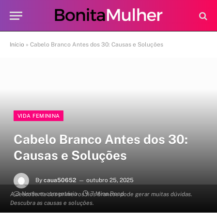
Início
»
Cabelo Branco Antes dos 30: Causas e Soluções
VIDA FEMININA
Cabelo Branco Antes dos 30:
Causas e Soluções
By
caua50652
outubro 25, 2025
Nenhum comentário
7 Mins Read
A descoberta dos primeiros fios brancos pode gerar muitas dúvidas.
Descubra as causas e soluções.