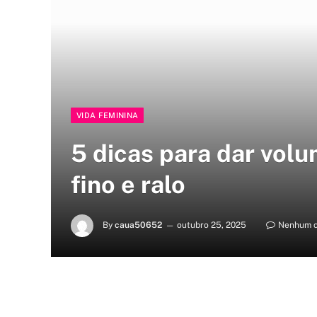
VIDA FEMININA
5 dicas para dar vol
fino e ralo
By
caua50652
outubro 25, 2025
Nenhum c