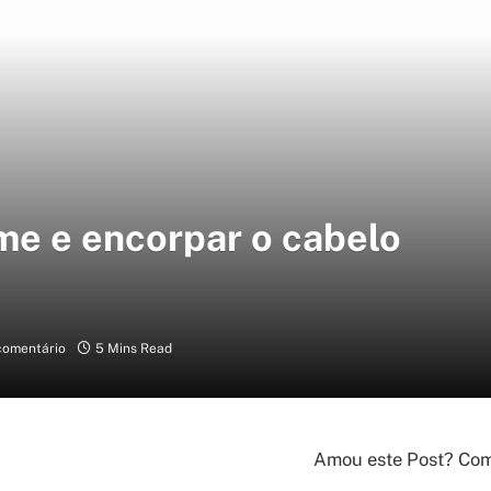
ume e encorpar o cabelo
omentário
5 Mins Read
Amou este Post? Comp