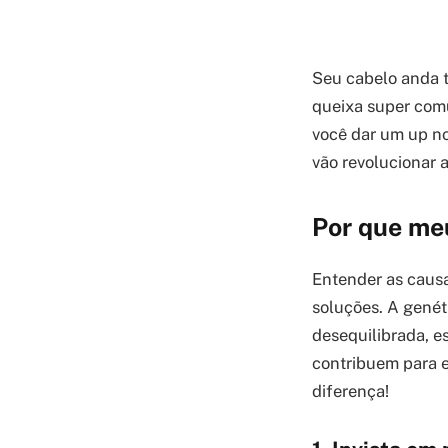
Seu cabelo anda t
queixa super co
você dar um up no
vão revolucionar 
Por que meu
Entender as causa
soluções. A genét
desequilibrada, e
contribuem para 
diferença!