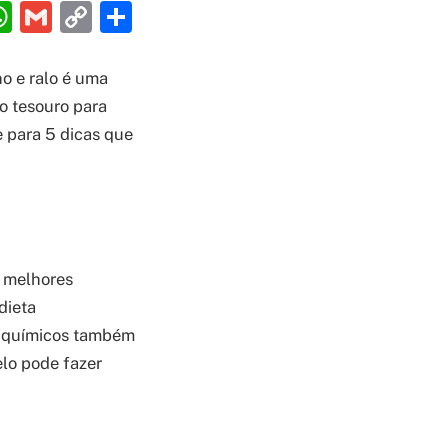
ebook
interest
WhatsApp
Gmail
Copy
Share
Link
o e ralo é uma
do tesouro para
e para 5 dicas que
s melhores
dieta
os químicos também
lo pode fazer