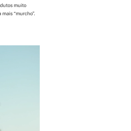
odutos muito
a mais “murcho”.