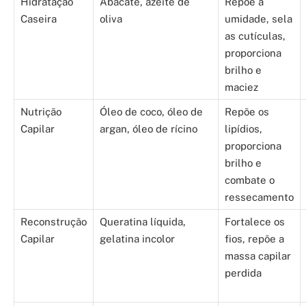
Hidratação
Abacate, azeite de
Repõe a
Caseira
oliva
umidade, sela
as cutículas,
proporciona
brilho e
maciez
Nutrição
Óleo de coco, óleo de
Repõe os
Capilar
argan, óleo de rícino
lipídios,
proporciona
brilho e
combate o
ressecamento
Reconstrução
Queratina líquida,
Fortalece os
Capilar
gelatina incolor
fios, repõe a
massa capilar
perdida