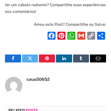
ter um cabelo radiante? Compartilhe suas experiências
nos comentários!
Amou este Post? Compartilhe ou Salve:
Facebook
Pinterest
WhatsAp
Gmail
Cop
S
Link
Facebook
Twitter
Pinterest
LinkedIn
Tumblr
Email
caua50652
RELATED
POSTS