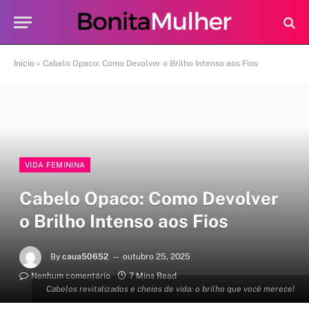
Início
»
Cabelo Opaco: Como Devolver o Brilho Intenso aos Fios
VIDA FEMININA
Cabelo Opaco: Como Devolver
o Brilho Intenso aos Fios
By
caua50652
outubro 25, 2025
Nenhum comentário
7 Mins Read
Cabelos revitalizados e cheios de vida: o brilho que você merece!