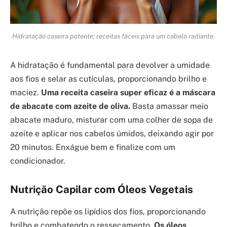
Hidratação caseira potente: receitas fáceis para um cabelo radiante.
A hidratação é fundamental para devolver a umidade
aos fios e selar as cutículas, proporcionando brilho e
maciez.
Uma receita caseira super eficaz é a máscara
de abacate com azeite de oliva.
Basta amassar meio
abacate maduro, misturar com uma colher de sopa de
azeite e aplicar nos cabelos úmidos, deixando agir por
20 minutos. Enxágue bem e finalize com um
condicionador.
Nutrição Capilar com Óleos Vegetais
A nutrição repõe os lipídios dos fios, proporcionando
brilho e combatendo o ressecamento.
Os óleos