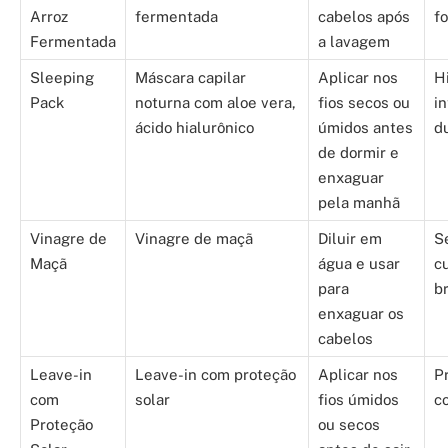
Arroz
fermentada
cabelos após
f
Fermentada
a lavagem
Sleeping
Máscara capilar
Aplicar nos
H
Pack
noturna com aloe vera,
fios secos ou
i
ácido hialurônico
úmidos antes
d
de dormir e
enxaguar
pela manhã
Vinagre de
Vinagre de maçã
Diluir em
S
Maçã
água e usar
cu
para
br
enxaguar os
cabelos
Leave-in
Leave-in com proteção
Aplicar nos
P
com
solar
fios úmidos
c
Proteção
ou secos