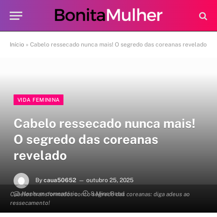
Início
»
Cabelo ressecado nunca mais! O segredo das coreanas revelado
VIDA FEMININA
Cabelo ressecado nunca mais!
O segredo das coreanas
revelado
By
caua50652
outubro 25, 2025
Nenhum comentário
8 Mins Read
Cabelos transformados com o segredo das coreanas: diga adeus ao
ressecamento!