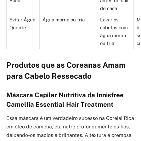
Solar
antes de sair
de casa
Evitar Água
Água morna ou fria
Lavar os
M
Quente
cabelos com
h
água morna
s
ou fria
c
Produtos que as Coreanas Amam
para Cabelo Ressecado
Máscara Capilar Nutritiva da Innisfree
Camellia Essential Hair Treatment
Essa máscara é um verdadeiro sucesso na Coreia! Rica
em óleo de camélia, ela nutre profundamente os fios,
deixando-os macios e brilhantes. A textura é cremosa