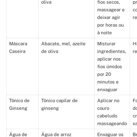
oliva
fios secos,
p
massagear e
c
deixar agir
r
por horas ou
à noite
Máscara
Abacate, mel, azeite
Misturar
H
Caseira
de oliva
ingredientes,
re
aplicar nos
fios úmidos
por 20
minutos e
enxaguar
Tônico de
Tônico capilar de
Aplicar no
F
Ginseng
ginseng
couro
do
cabeludo
c
massageando
s
Água de
Água de arroz
Enxaguar os
Br