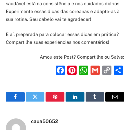
saudável está na consistência e nos cuidados diários.
Experimente essas dicas das coreanas e adapte-as à
sua rotina. Seu cabelo vai te agradecer!
E aí, preparada para colocar essas dicas em prática?
Compartilhe suas experiências nos comentários!
Amou este Post? Compartilhe ou Salve:
Facebook
Pinterest
WhatsAp
Gmail
Cop
S
Link
Facebook
Twitter
Pinterest
LinkedIn
Tumblr
Email
caua50652