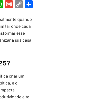
ebook
interest
WhatsApp
Gmail
Copy
Share
Link
ipalmente quando
um lar onde cada
ansformar esse
anizar a sua casa
025?
fica criar um
ética, e o
 impacta
odutividade e te