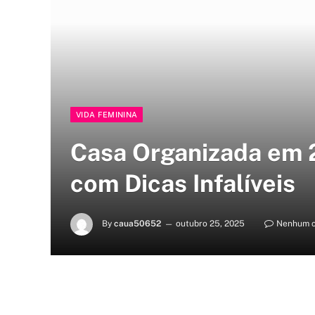
VIDA FEMININA
Casa Organizada em 
com Dicas Infalíveis
By
caua50652
outubro 25, 2025
Nenhum c