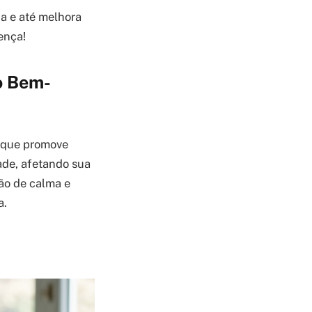
ia e até melhora
ença!
o Bem-
e que promove
ade, afetando sua
ção de calma e
a.