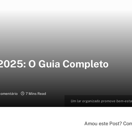
2025: O Guia Completo
omentário
7 Mins Read
Um lar organizado promove bem-estar
Amou este Post? Comp