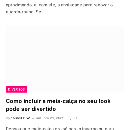
aproximando, e, com ele, a ansiedade para renovar o
guarda-roupa! Se…
DIVERSOS
Como incluir a meia-calça no seu look
pode ser divertido
By
caua50652
outubro 29, 2025
0
Pensou que meia-calça era só para o inverno ou para