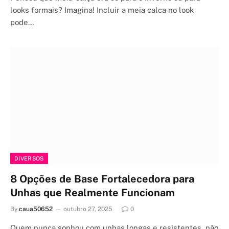
looks formais? Imagina! Incluir a meia calca no look
pode…
DIVERSOS
8 Opções de Base Fortalecedora para
Unhas que Realmente Funcionam
By
caua50652
outubro 27, 2025
0
Quem nunca sonhou com unhas longas e resistentes, não