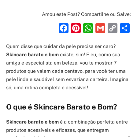
Amou este Post? Compartilhe ou Salve:
Facebook
Pinterest
WhatsAp
Gmail
Cop
S
Link
Quem disse que cuidar da pele precisa ser caro?
Skincare barato e bom
existe, sim! E eu, como sua
amiga e especialista em beleza, vou te mostrar 7
produtos que valem cada centavo, para você ter uma
pele linda e saudável sem esvaziar a carteira. Imagina
só, uma rotina completa e acessível!
O que é Skincare Barato e Bom?
Skincare barato e bom
é a combinação perfeita entre
produtos acessíveis e eficazes, que entregam