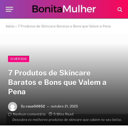
Início
»
7 Produtos de Skincare Baratos e Bons que Valem a Pena
DIVERSOS
7 Produtos de Skincare
Baratos e Bons que Valem a
Pena
By
caua50652
outubro 21, 2025
Nenhum comentário
5 Mins Read
Descubra os melhores produtos de skincare que cabem no seu bolso.