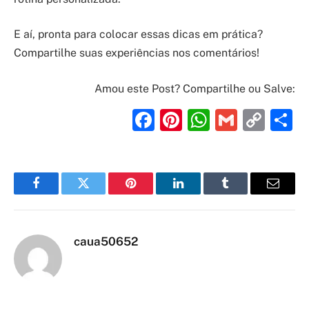
E aí, pronta para colocar essas dicas em prática?
Compartilhe suas experiências nos comentários!
Amou este Post? Compartilhe ou Salve:
Facebook
Pinterest
WhatsAp
Gmail
Cop
S
Link
Facebook
Twitter
Pinterest
LinkedIn
Tumblr
Email
caua50652