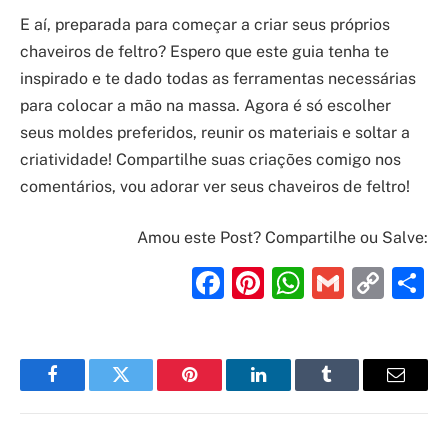
E aí, preparada para começar a criar seus próprios
chaveiros de feltro? Espero que este guia tenha te
inspirado e te dado todas as ferramentas necessárias
para colocar a mão na massa. Agora é só escolher
seus moldes preferidos, reunir os materiais e soltar a
criatividade! Compartilhe suas criações comigo nos
comentários, vou adorar ver seus chaveiros de feltro!
Amou este Post? Compartilhe ou Salve:
Facebook
Pinterest
WhatsAp
Gmail
Cop
S
Link
Facebook
Twitter
Pinterest
LinkedIn
Tumblr
Email