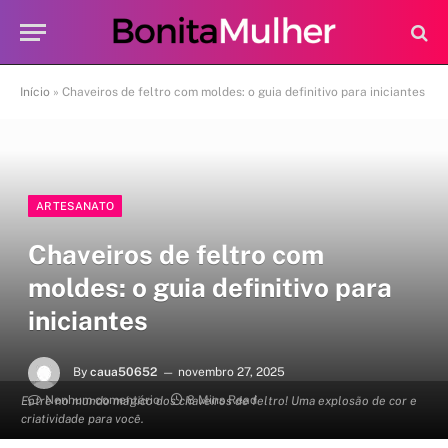
Início
»
Chaveiros de feltro com moldes: o guia definitivo para iniciantes
ARTESANATO
Chaveiros de feltro com
moldes: o guia definitivo para
iniciantes
By
caua50652
novembro 27, 2025
Nenhum comentário
8 Mins Read
Entre no mundo mágico dos chaveiros de feltro! Uma explosão de cor e
criatividade para você.