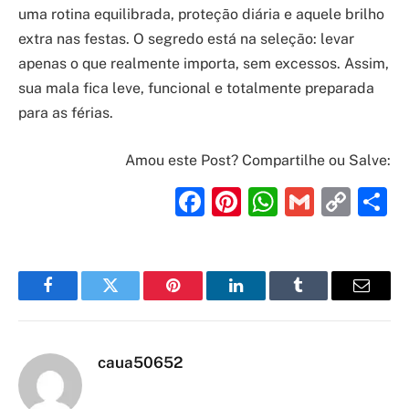
uma rotina equilibrada, proteção diária e aquele brilho
extra nas festas. O segredo está na seleção: levar
apenas o que realmente importa, sem excessos. Assim,
sua mala fica leve, funcional e totalmente preparada
para as férias.
Amou este Post? Compartilhe ou Salve:
Facebook
Pinterest
WhatsAp
Gmail
Cop
S
Link
Facebook
Twitter
Pinterest
LinkedIn
Tumblr
Email
caua50652