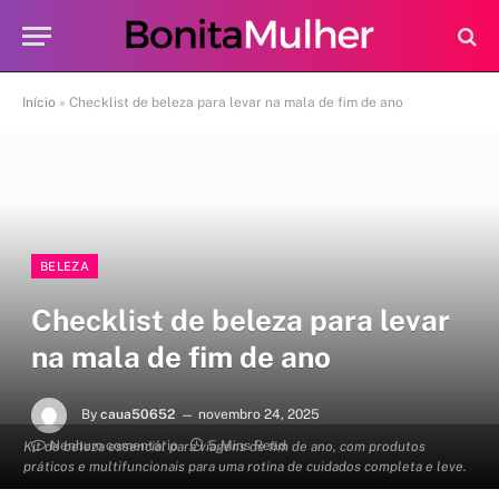
Início
»
Checklist de beleza para levar na mala de fim de ano
BELEZA
Checklist de beleza para levar
na mala de fim de ano
By
caua50652
novembro 24, 2025
Nenhum comentário
5 Mins Read
Kit de beleza essencial para viagens de fim de ano, com produtos
práticos e multifuncionais para uma rotina de cuidados completa e leve.