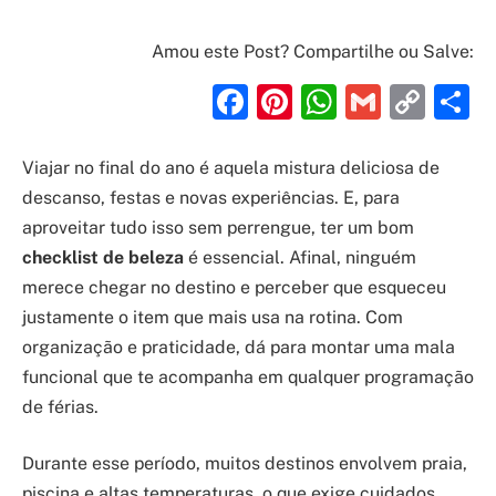
Amou este Post? Compartilhe ou Salve:
Facebook
Pinterest
WhatsAp
Gmail
Cop
S
Link
Viajar no final do ano é aquela mistura deliciosa de
descanso, festas e novas experiências. E, para
aproveitar tudo isso sem perrengue, ter um bom
checklist de beleza
é essencial. Afinal, ninguém
merece chegar no destino e perceber que esqueceu
justamente o item que mais usa na rotina. Com
organização e praticidade, dá para montar uma mala
funcional que te acompanha em qualquer programação
de férias.
Durante esse período, muitos destinos envolvem praia,
piscina e altas temperaturas, o que exige cuidados