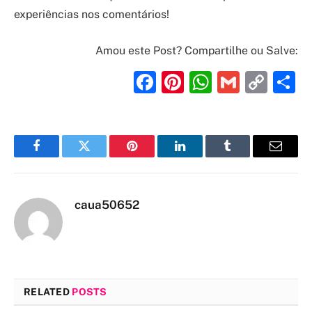
experiências nos comentários!
Amou este Post? Compartilhe ou Salve:
Facebook
Pinterest
WhatsAp
Gmail
Cop
S
Link
Facebook
Twitter
Pinterest
LinkedIn
Tumblr
Email
caua50652
RELATED
POSTS