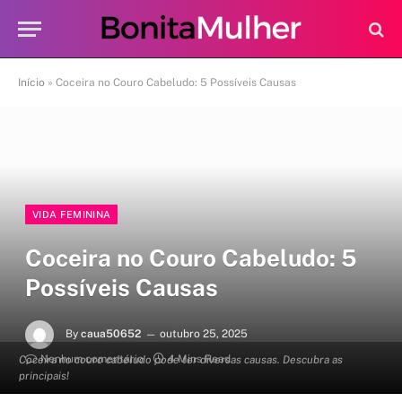
Início
»
Coceira no Couro Cabeludo: 5 Possíveis Causas
VIDA FEMININA
Coceira no Couro Cabeludo: 5
Possíveis Causas
By
caua50652
outubro 25, 2025
Nenhum comentário
4 Mins Read
Coceira no couro cabeludo pode ter diversas causas. Descubra as
principais!