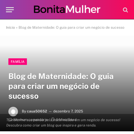
Início
»
Blog de Maternidade: O guia para criar um negócio de sucesso
FAMÍLIA
Blog de Maternidade: O guia
para criar um negócio de
sucesso
By
caua50652
dezembro 7, 2025
Nenhum comentário
6 Mins Read
Transforme sua paixão pela maternidade em um negócio de sucesso!
Descubra como criar um blog que inspira e gera renda.