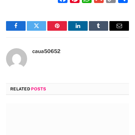
Link
Facebook
Twitter
Pinterest
LinkedIn
Tumblr
Email
caua50652
RELATED
POSTS