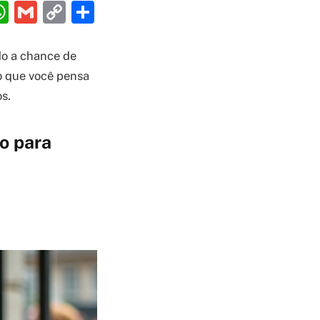
ebook
interest
WhatsApp
Gmail
Copy
Share
Link
do a chance de
do que você pensa
s.
o para