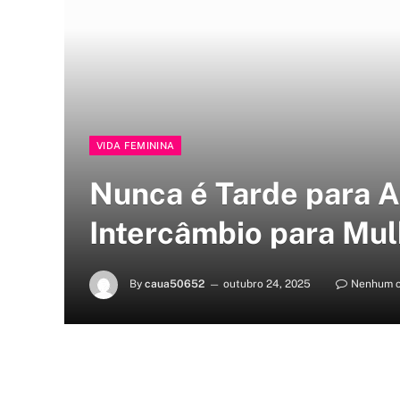
VIDA FEMININA
Nunca é Tarde para A
Intercâmbio para Mul
By
caua50652
outubro 24, 2025
Nenhum c