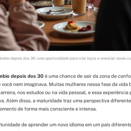
âmbio depois dos 30: uma oportunidade para criar laços e vivenciar novas cu
mbio depois dos 30
é uma chance de sair da zona de confor
 você nem imaginava. Muitas mulheres nessa fase da vida
carreira, nos estudos ou na vida pessoal, e essa experiência 
va. Além disso, a maturidade traz uma perspectiva diferente
omento de forma mais consciente e intensa.
rtunidade de aprender um novo idioma em um país diferente