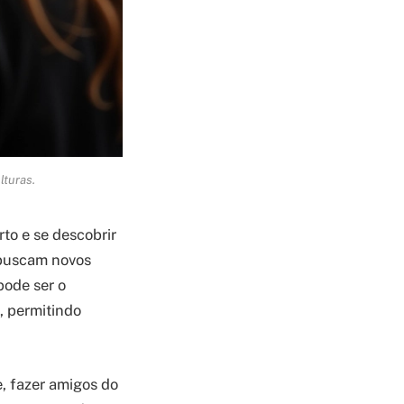
lturas.
to e se descobrir
 buscam novos
pode ser o
, permitindo
, fazer amigos do