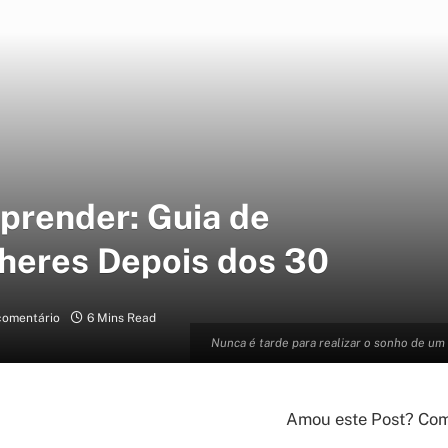
prender: Guia de
heres Depois dos 30
omentário
6 Mins Read
Nunca é tarde para realizar o sonho de um
Amou este Post? Comp