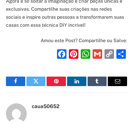
Agora é só soltar a imaginação e criar peças únicas e
exclusivas. Compartilhe suas criações nas redes
sociais e inspire outras pessoas a transformarem suas
casas com essa técnica DIY incrível!
Amou este Post? Compartilhe ou Salve:
Facebook
Pinterest
WhatsAp
Gmail
Cop
S
Link
Facebook
Twitter
Pinterest
LinkedIn
Tumblr
Email
caua50652