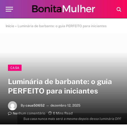
Início
»
Luminária de barbante: o guia PERFEITO para iniciantes
CASA
Luminária de barbante: o guia
PERFEITO para iniciantes
By
caua50652
dezembro 12, 2025
Nenhum comentário
6 Mins Read
Sua casa nunca mais será a mesma depois dessa luminária DIY!