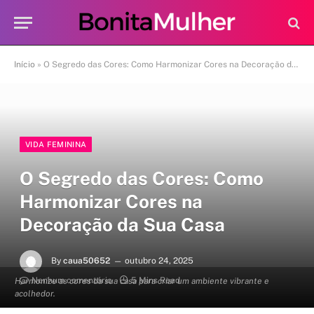
Início
»
O Segredo das Cores: Como Harmonizar Cores na Decoração da Sua Casa
VIDA FEMININA
O Segredo das Cores: Como
Harmonizar Cores na
Decoração da Sua Casa
By
caua50652
outubro 24, 2025
Nenhum comentário
5 Mins Read
Harmonize as cores da sua casa para criar um ambiente vibrante e
acolhedor.