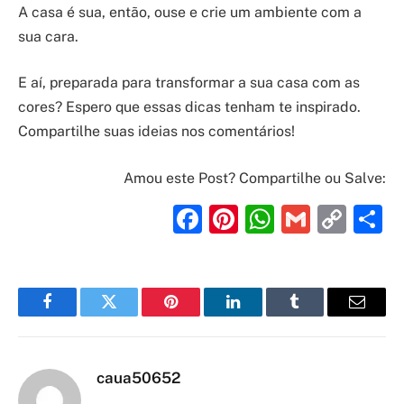
A casa é sua, então, ouse e crie um ambiente com a
sua cara.
E aí, preparada para transformar a sua casa com as
cores? Espero que essas dicas tenham te inspirado.
Compartilhe suas ideias nos comentários!
Amou este Post? Compartilhe ou Salve:
Facebook
Pinterest
WhatsAp
Gmail
Cop
S
Link
Facebook
Twitter
Pinterest
LinkedIn
Tumblr
Email
caua50652