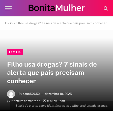
Início
»
Filho usa drogas? 7 sinais de alerta que pais precisam conhecer
FAMÍLIA
Filho usa drogas? 7 sinais de
alerta que pais precisam
conhecer
By
caua50652
dezembro 19, 2025
Nenhum comentário
5 Mins Read
Sinais de alerta: como identificar se seu filho está usando drogas.