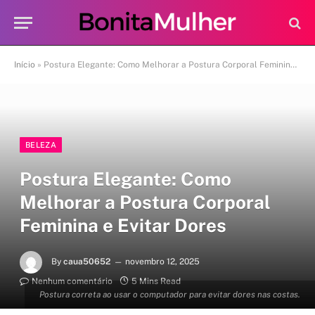
Início
»
Postura Elegante: Como Melhorar a Postura Corporal Feminina e Evitar Dores
BELEZA
Postura Elegante: Como
Melhorar a Postura Corporal
Feminina e Evitar Dores
By
caua50652
novembro 12, 2025
Nenhum comentário
5 Mins Read
Postura correta ao usar o computador para evitar dores nas costas.