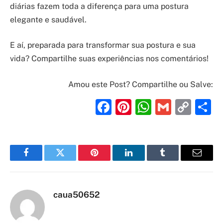
diárias fazem toda a diferença para uma postura
elegante e saudável.
E aí, preparada para transformar sua postura e sua
vida? Compartilhe suas experiências nos comentários!
Amou este Post? Compartilhe ou Salve:
Facebook
Pinterest
WhatsAp
Gmail
Cop
S
Link
Facebook
Twitter
Pinterest
LinkedIn
Tumblr
Email
caua50652