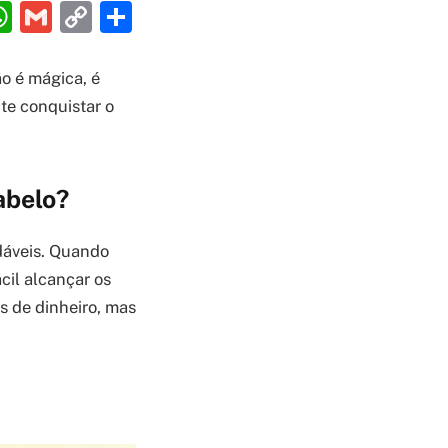
ebook
interest
WhatsApp
Gmail
Copy
Share
Link
ão é mágica, é
te conquistar o
abelo?
dáveis. Quando
cil alcançar os
s de dinheiro, mas