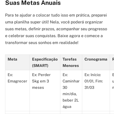
Suas Metas Anuais
Para te ajudar a colocar tudo isso em prática, preparei
uma planilha super útil! Nela, você poderá organizar
suas metas, definir prazos, acompanhar seu progresso
e celebrar suas conquistas. Baixe agora e comece a
transformar seus sonhos em realidade!
Meta
Especificação
Tarefas
Cronograma
(SMART)
Menores
Ex:
Ex: Perder
Ex:
Ex: Início:
Emagrecer
5kg em 3
Caminhar
01/01, Fim:
meses
30
31/03
min/dia,
beber 2L
água