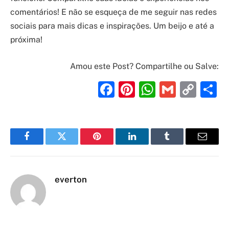
comentários! E não se esqueça de me seguir nas redes
sociais para mais dicas e inspirações. Um beijo e até a
próxima!
Amou este Post? Compartilhe ou Salve:
Facebook
Pinterest
WhatsAp
Gmail
Cop
S
Link
Facebook
Twitter
Pinterest
LinkedIn
Tumblr
Email
everton