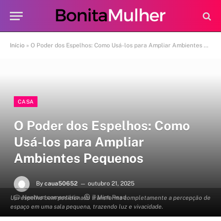
Início
»
O Poder dos Espelhos: Como Usá-los para Ampliar Ambientes Pequenos
CASA
O Poder dos Espelhos: Como
Usá-los para Ampliar
Ambientes Pequenos
By
caua50652
outubro 21, 2025
Nenhum comentário
7 Mins Read
Um espelho bem posicionado transforma completamente a percepção de
espaço em uma sala pequena, trazendo luz e vivacidade.