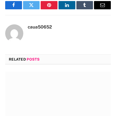
Facebook
Twitter
Pinterest
LinkedIn
Tumblr
Email
caua50652
RELATED
POSTS