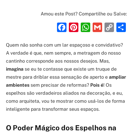
Amou este Post? Compartilhe ou Salve:
Facebook
Pinterest
WhatsAp
Gmail
Cop
S
Link
Quem não sonha com um lar espaçoso e convidativo?
A verdade é que, nem sempre, a metragem do nosso
cantinho corresponde aos nossos desejos. Mas,
imagina
se eu te contasse que existe um truque de
mestre para driblar essa sensação de aperto e
ampliar
ambientes
sem precisar de reformas?
Pois é
! Os
espelhos são verdadeiros aliados na decoração, e eu,
como arquiteta, vou te mostrar como usá-los de forma
inteligente para transformar seus espaços.
O Poder Mágico dos Espelhos na