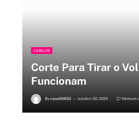
CABELOS
Corte Para Tirar o Vo
Funcionam
By
caua50652
outubro 30, 2025
Nenhum c