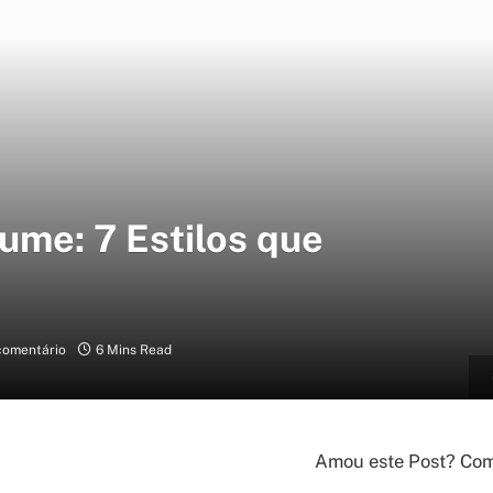
lume: 7 Estilos que
omentário
6 Mins Read
Amou este Post? Comp