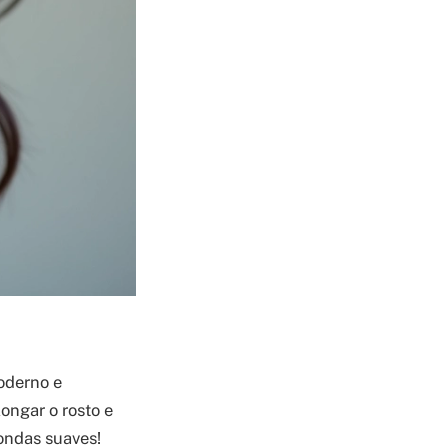
oderno e
ongar o rosto e
 ondas suaves!