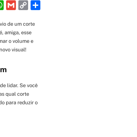
ebook
interest
WhatsApp
Gmail
Copy
Share
Link
ívio de um corte
é, amiga, esse
mar o volume e
novo visual!
am
e lidar. Se você
as qual corte
do para reduzir o