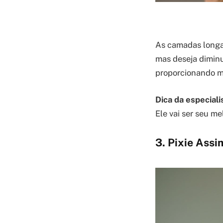
As camadas longa
mas deseja diminui
proporcionando ma
Dica da especiali
Ele vai ser seu me
3. Pixie Ass