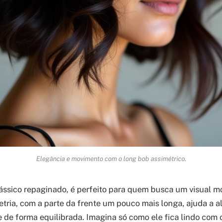
Elegância e movimento com o long bob assimétrico.
ássico repaginado, é perfeito para quem busca um visual m
etria, com a parte da frente um pouco mais longa, ajuda a al
me de forma equilibrada. Imagina só como ele fica lindo com