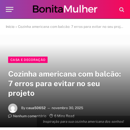
Início
»
Cozinha americana com balcão: 7 erros para evitar no seu projeto
CASA E DECORAÇÃO
Cozinha americana com balcão:
7 erros para evitar no seu
projeto
By
caua50652
novembro 30, 2025
Nenhum comentário
6 Mins Read
Inspiração para sua cozinha americana dos sonhos!