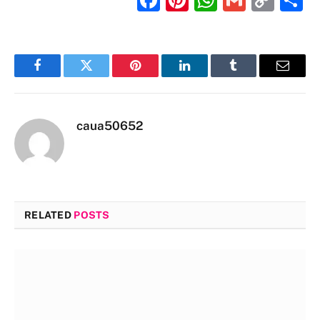
Link
Facebook
Twitter
Pinterest
LinkedIn
Tumblr
Email
caua50652
RELATED
POSTS