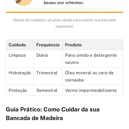
Tabela de cuidados: um guia rápido para manter sua bancada
impecável.
Cuidado
Frequência
Produto
Limpeza
Diária
Pano úmido e detergente
neutro
Hidratação
Trimestral
Óleo mineral ou cera de
carnaúba
Proteção
Semestral
Verniz impermeabilizante
Guia Prático: Como Cuidar da sua
Bancada de Madeira