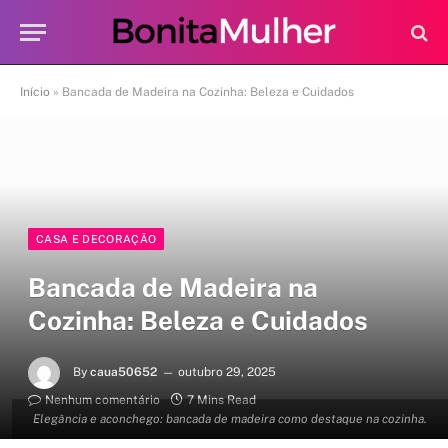
Início
»
Bancada de Madeira na Cozinha: Beleza e Cuidados
CASA E DECORAÇÃO
Bancada de Madeira na
Cozinha: Beleza e Cuidados
By
caua50652
outubro 29, 2025
Nenhum comentário
7 Mins Read
Elegância e aconchego: bancada de madeira como destaque na cozinha.