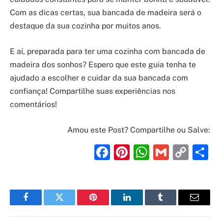
Com as dicas certas, sua bancada de madeira será o
destaque da sua cozinha por muitos anos.
E aí, preparada para ter uma cozinha com bancada de
madeira dos sonhos? Espero que este guia tenha te
ajudado a escolher e cuidar da sua bancada com
confiança! Compartilhe suas experiências nos
comentários!
Amou este Post? Compartilhe ou Salve:
Facebook
Pinterest
WhatsAp
Gmail
Cop
S
Link
Facebook
Twitter
Pinterest
LinkedIn
Tumblr
Email