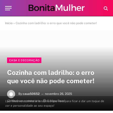
Início
»
Cozinha com ladrilho: o erro que você não pode cometer!
CASA E DECORAÇÃO
Cozinha com ladrilho: o erro
que você não pode cometer!
By
caua50652
novembro 26, 2025
Nenhum comentário
5 Mins Read
Ladrilhos na cozinha: a tendência que veio para ficar e dar um toque de
cor e personalidade ao seu espaço!