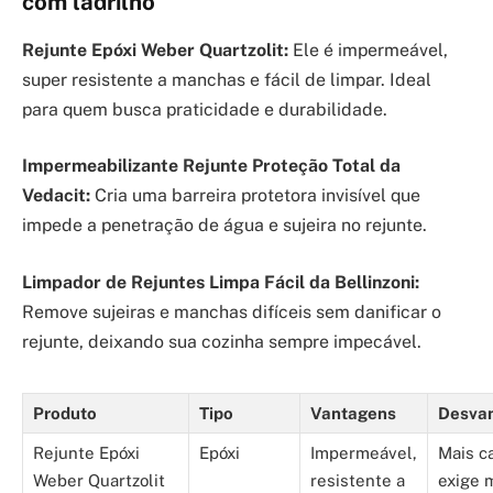
com ladrilho
Rejunte Epóxi Weber Quartzolit:
Ele é impermeável,
super resistente a manchas e fácil de limpar. Ideal
para quem busca praticidade e durabilidade.
Impermeabilizante Rejunte Proteção Total da
Vedacit:
Cria uma barreira protetora invisível que
impede a penetração de água e sujeira no rejunte.
Limpador de Rejuntes Limpa Fácil da Bellinzoni:
Remove sujeiras e manchas difíceis sem danificar o
rejunte, deixando sua cozinha sempre impecável.
Produto
Tipo
Vantagens
Desva
Rejunte Epóxi
Epóxi
Impermeável,
Mais ca
Weber Quartzolit
resistente a
exige 