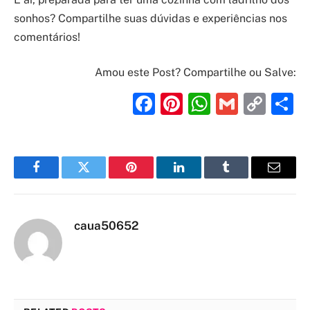
sonhos? Compartilhe suas dúvidas e experiências nos
comentários!
Amou este Post? Compartilhe ou Salve:
Facebook
Pinterest
WhatsAp
Gmail
Cop
S
Link
Facebook
Twitter
Pinterest
LinkedIn
Tumblr
Email
caua50652