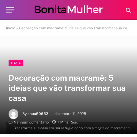
Início
»
Decoração com macramê: 5 ideias que vão transformar sua casa
CASA
Decoração com macramê: 5
ideias que vão transformar sua
casa
By
caua50652
dezembro 11, 2025
Nenhum comentário
7 Mins Read
Transforme sua casa em um refúgio boho com a magia do macramê! ✨