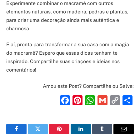
Experimente combinar o macramê com outros
elementos naturais, como madeira, pedras e plantas,
para criar uma decoração ainda mais autêntica e
charmosa.
E aí, pronta para transformar a sua casa com a magia
do macramê? Espero que essas dicas tenham te
inspirado. Compartilhe suas criações e ideias nos
comentários!
Amou este Post? Compartilhe ou Salve:
Facebook
Pinterest
WhatsAp
Gmail
Cop
S
Link
Facebook
Twitter
Pinterest
LinkedIn
Tumblr
Email