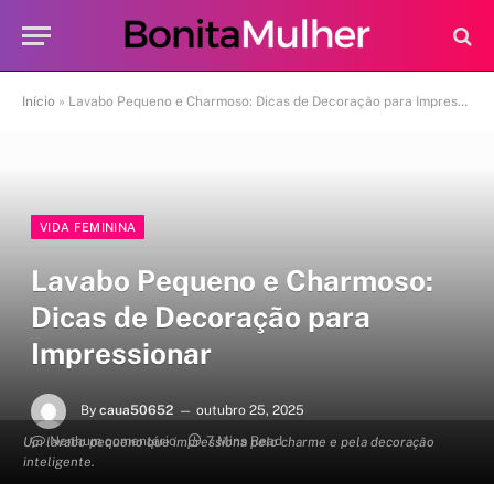
Início
»
Lavabo Pequeno e Charmoso: Dicas de Decoração para Impressionar
VIDA FEMININA
Lavabo Pequeno e Charmoso:
Dicas de Decoração para
Impressionar
By
caua50652
outubro 25, 2025
Nenhum comentário
7 Mins Read
Um lavabo pequeno que impressiona pelo charme e pela decoração
inteligente.