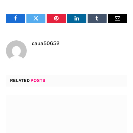
Link
Facebook
Twitter
Pinterest
LinkedIn
Tumblr
Email
caua50652
RELATED
POSTS