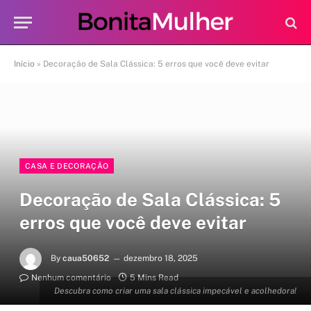
Início
»
Decoração de Sala Clássica: 5 erros que você deve evitar
CASA E DECORAÇÃO
Decoração de Sala Clássica: 5
erros que você deve evitar
By
caua50652
dezembro 18, 2025
Nenhum comentário
5 Mins Read
Descubra como criar uma sala clássica impecável e acolhedora!