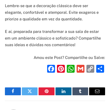
Lembre-se que a decoração clássica deve ser
elegante, confortável e atemporal. Evite exageros e
priorize a qualidade em vez da quantidade.
E aí, preparada para transformar a sua sala de estar
em um ambiente clássico e sofisticado? Compartilhe
suas ideias e dúvidas nos comentários!
Amou este Post? Compartilhe ou Salve:
Facebook
Pinterest
WhatsAp
Gmail
Cop
S
Link
Facebook
Twitter
Pinterest
LinkedIn
Tumblr
Email