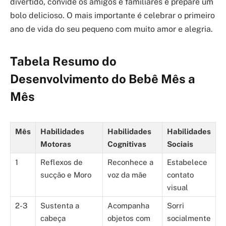
divertido, convide os amigos e familiares e prepare um
bolo delicioso. O mais importante é celebrar o primeiro
ano de vida do seu pequeno com muito amor e alegria.
Tabela Resumo do
Desenvolvimento do Bebê Mês a
Mês
Mês
Habilidades
Habilidades
Habilidades
Motoras
Cognitivas
Sociais
1
Reflexos de
Reconhece a
Estabelece
sucção e Moro
voz da mãe
contato
visual
2-3
Sustenta a
Acompanha
Sorri
cabeça
objetos com
socialmente