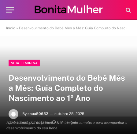
Início
»
Desenvolvimento do Bebê Mês a Mês: Guia Completo do Nascimento ao 1º Ano
VIDA FEMININA
Desenvolvimento do Bebê Mês
a Mês: Guia Completo do
Nascimento ao 1º Ano
By
caua50652
outubro 25, 2025
Nenhum comentário
6 Mins Read
A jornada mágica do primeiro ano: um guia completo para acompanhar o
desenvolvimento do seu bebê.