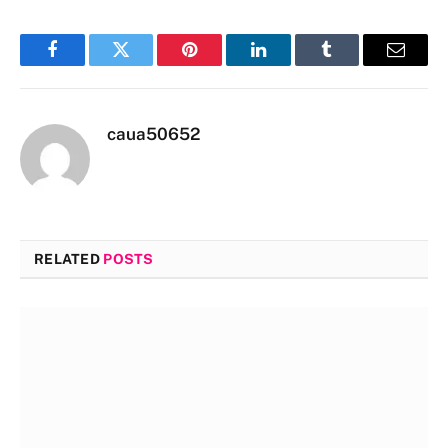
Facebook
Twitter
Pinterest
LinkedIn
Tumblr
Email
caua50652
RELATED
POSTS