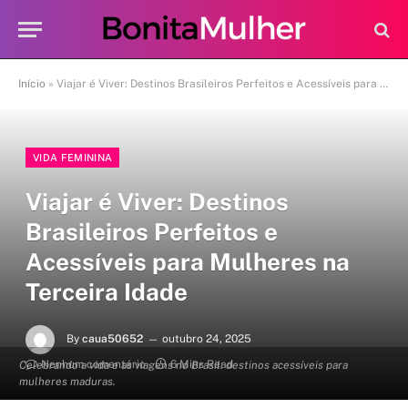
Início
»
Viajar é Viver: Destinos Brasileiros Perfeitos e Acessíveis para Mulheres na Terceira Idade
VIDA FEMININA
Viajar é Viver: Destinos
Brasileiros Perfeitos e
Acessíveis para Mulheres na
Terceira Idade
By
caua50652
outubro 24, 2025
Nenhum comentário
6 Mins Read
Celebrando a vida e as viagens no Brasil: destinos acessíveis para
mulheres maduras.