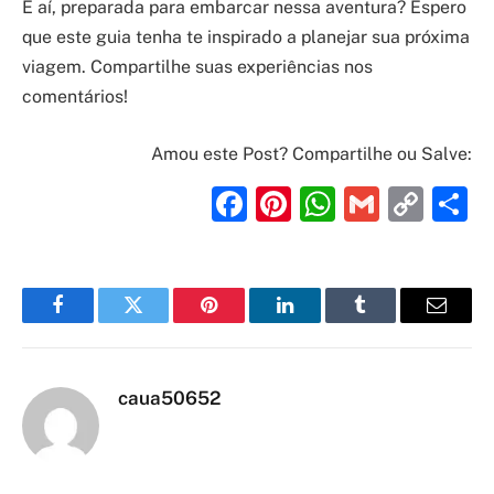
E aí, preparada para embarcar nessa aventura? Espero
que este guia tenha te inspirado a planejar sua próxima
viagem. Compartilhe suas experiências nos
comentários!
Amou este Post? Compartilhe ou Salve:
Facebook
Pinterest
WhatsAp
Gmail
Cop
S
Link
Facebook
Twitter
Pinterest
LinkedIn
Tumblr
Email
caua50652