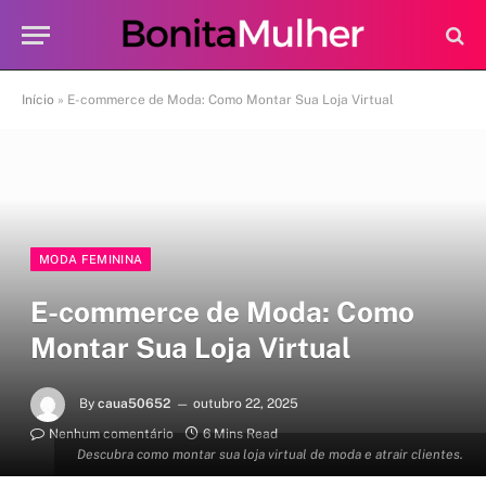
Início
»
E-commerce de Moda: Como Montar Sua Loja Virtual
MODA FEMININA
E-commerce de Moda: Como
Montar Sua Loja Virtual
By
caua50652
outubro 22, 2025
Nenhum comentário
6 Mins Read
Descubra como montar sua loja virtual de moda e atrair clientes.