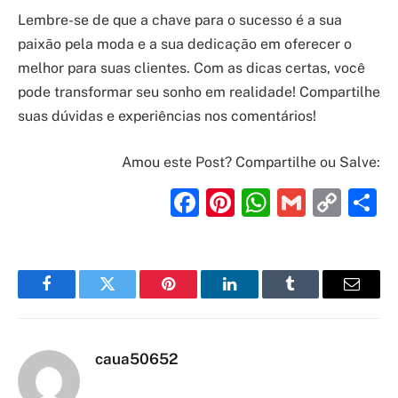
Lembre-se de que a chave para o sucesso é a sua
paixão pela moda e a sua dedicação em oferecer o
melhor para suas clientes. Com as dicas certas, você
pode transformar seu sonho em realidade! Compartilhe
suas dúvidas e experiências nos comentários!
Amou este Post? Compartilhe ou Salve:
Facebook
Pinterest
WhatsAp
Gmail
Cop
S
Link
Facebook
Twitter
Pinterest
LinkedIn
Tumblr
Email
caua50652