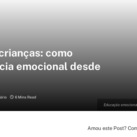
crianças: como
ncia emocional desde
ário
6 Mins Read
Educação emocional
Amou este Post? Comp