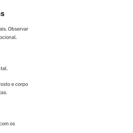
as
is. Observar
ocional.
tal.
rosto e corpo
las.
 com os