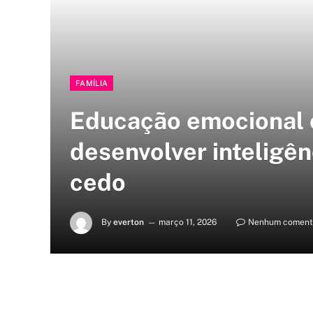
FAMÍLIA
Educação emocional 
desenvolver inteligê
cedo
By
everton
março 11, 2026
Nenhum coment