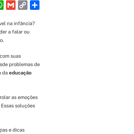
ebook
interest
WhatsApp
Gmail
Copy
Share
Link
el na infância?
er a falar ou
o.
 com suas
esde problemas de
a da
educação
rolar as emoções
. Essas soluções
ias e dicas