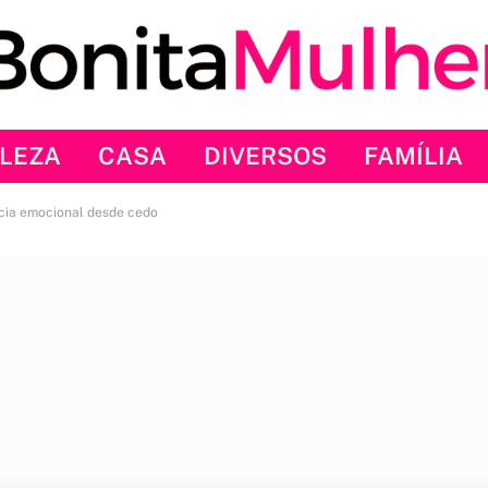
LEZA
CASA
DIVERSOS
FAMÍLIA
cia emocional desde cedo