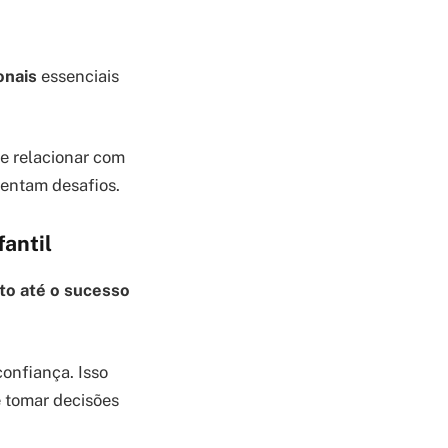
onais
essenciais
e relacionar com
rentam desafios.
antil
to até o sucesso
onfiança. Isso
e tomar decisões