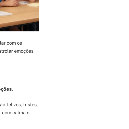
idar com os
ntrolar emoções.
oções
.
 felizes, tristes,
r com calma e