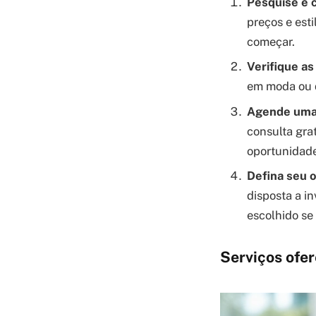
Pesquise e 
preços e est
começar.
Verifique as
em moda ou d
Agende uma c
consulta gra
oportunidade
Defina seu 
disposta a in
escolhido se
Serviços ofe