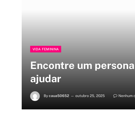
VIDA FEMININA
Encontre um personal
ajudar
By
caua50652
outubro 25, 2025
Nenhum c