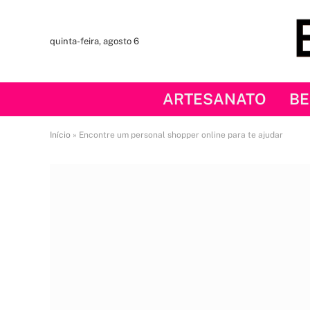
quinta-feira, agosto 6
ARTESANATO
BE
Início
»
Encontre um personal shopper online para te ajudar