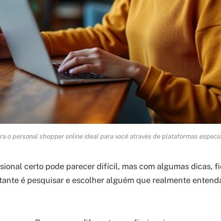
a o personal shopper online ideal para você através de plataformas especia
sional certo pode parecer difícil, mas com algumas dicas, fi
tante é pesquisar e escolher alguém que realmente entend