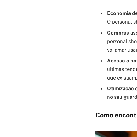
Economia d
O personal s
Compras ass
personal sho
vai amar usar
Acesso a no
últimas tend
que existiam
Otimização 
no seu guard
Como encontr