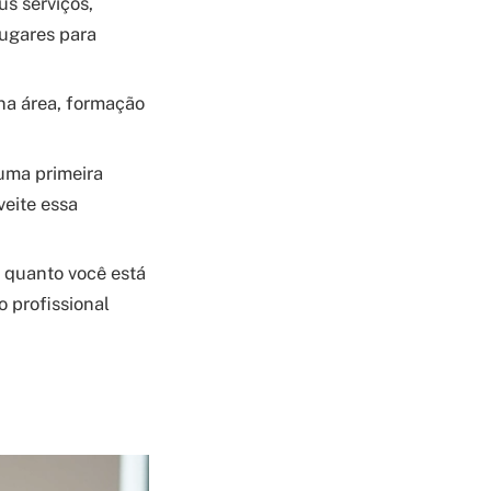
us serviços,
lugares para
na área, formação
uma primeira
veite essa
 quanto você está
o profissional