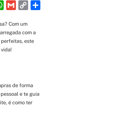
ebook
interest
WhatsApp
Gmail
Copy
Share
Link
casa? Com um
ecarregada com a
perfeitas, este
 vida!
mpras de forma
 pessoal e te guia
te, é como ter