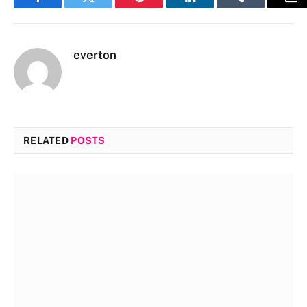
Facebook
Twitter
Pinterest
LinkedIn
Tumblr
Em
everton
RELATED
POSTS