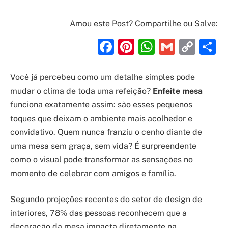
Amou este Post? Compartilhe ou Salve:
Facebook
Pinterest
WhatsAp
Gmail
Cop
S
Link
Você já percebeu como um detalhe simples pode
mudar o clima de toda uma refeição?
Enfeite mesa
funciona exatamente assim: são esses pequenos
toques que deixam o ambiente mais acolhedor e
convidativo. Quem nunca franziu o cenho diante de
uma mesa sem graça, sem vida? É surpreendente
como o visual pode transformar as sensações no
momento de celebrar com amigos e família.
Segundo projeções recentes do setor de design de
interiores, 78% das pessoas reconhecem que a
decoração da mesa impacta diretamente na