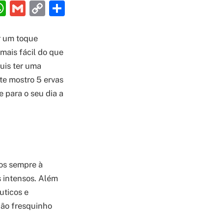
ebook
interest
WhatsApp
Gmail
Copy
Share
Link
r um toque
mais fácil do que
uis ter uma
te mostro 5 ervas
e para o seu dia a
sos sempre à
s intensos. Além
uticos e
cão fresquinho