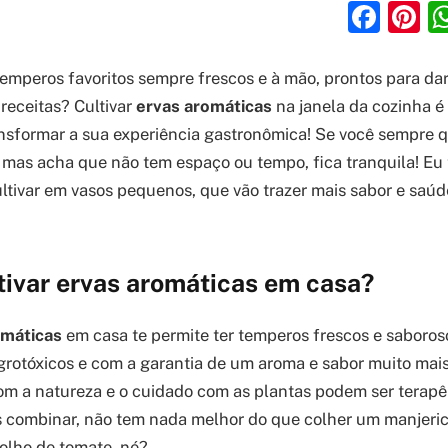
Fac
P
temperos favoritos sempre frescos e à mão, prontos para da
receitas? Cultivar
ervas aromáticas
na janela da cozinha é 
nsformar a sua experiência gastronômica! Se você sempre q
 mas acha que não tem espaço ou tempo, fica tranquila! Eu 
ultivar em vasos pequenos, que vão trazer mais sabor e saúd
tivar ervas aromáticas em casa?
omáticas
em casa te permite ter temperos frescos e saboro
grotóxicos e com a garantia de um aroma e sabor muito mai
com a natureza e o cuidado com as plantas podem ser terapê
s combinar, não tem nada melhor do que colher um manjeri
olho de tomate, né?