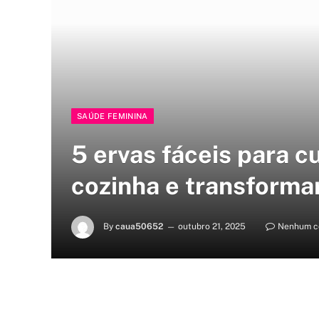
SAÚDE FEMININA
5 ervas fáceis para cu
cozinha e transformar
By
caua50652
outubro 21, 2025
Nenhum c