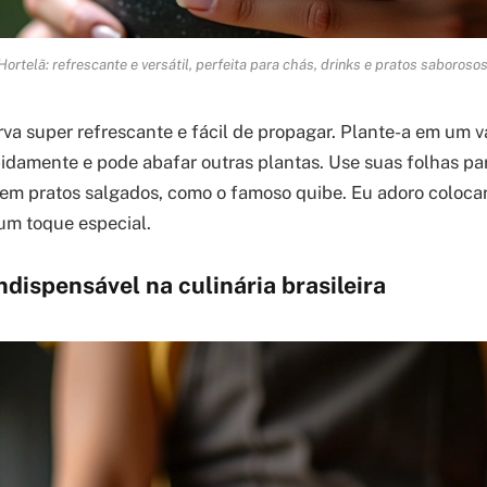
Hortelã: refrescante e versátil, perfeita para chás, drinks e pratos saborosos
rva super refrescante e fácil de propagar. Plante-a em um v
pidamente e pode abafar outras plantas. Use suas folhas pa
em pratos salgados, como o famoso quibe. Eu adoro coloca
um toque especial.
indispensável na culinária brasileira