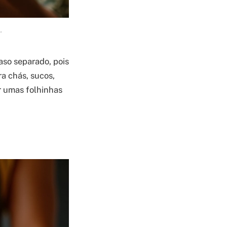
.
aso separado, pois
ra chás, sucos,
r umas folhinhas