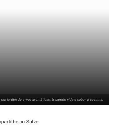
um jardim de ervas aromáticas, trazendo vida e sabor à cozinha.
artilhe ou Salve: