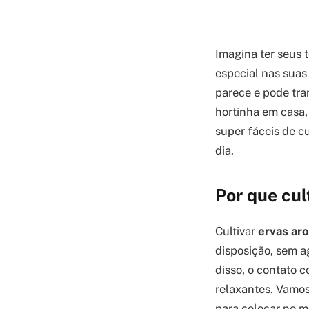
Imagina ter seus 
especial nas suas 
parece e pode tra
hortinha em casa,
super fáceis de c
dia.
Por que cul
Cultivar
ervas ar
disposição, sem a
disso, o contato 
relaxantes. Vamo
para colocar no m