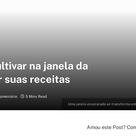
ltivar na janela da
 suas receitas
omentário
5 Mins Read
Uma janela ensolarada se transforma em 
Amou este Post? Comp