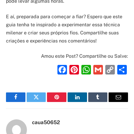
pode levar algumas horas.
E aí, preparada para começar a fiar? Espero que este
guia tenha te inspirado a experimentar essa técnica
milenar e criar seus próprios fios. Compartilhe suas
criações e experiências nos comentários!
Amou este Post? Compartilhe ou Salve:
Facebook
Pinterest
WhatsAp
Gmail
Cop
S
Link
Facebook
Twitter
Pinterest
LinkedIn
Tumblr
Email
caua50652