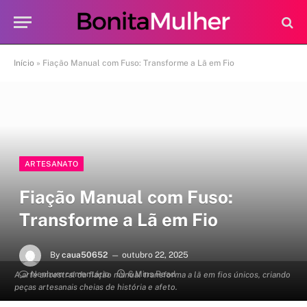
Início
»
Fiação Manual com Fuso: Transforme a Lã em Fio
ARTESANATO
Fiação Manual com Fuso:
Transforme a Lã em Fio
By
caua50652
outubro 22, 2025
Nenhum comentário
6 Mins Read
A arte ancestral da fiação manual transforma a lã em fios únicos, criando
peças artesanais cheias de história e afeto.