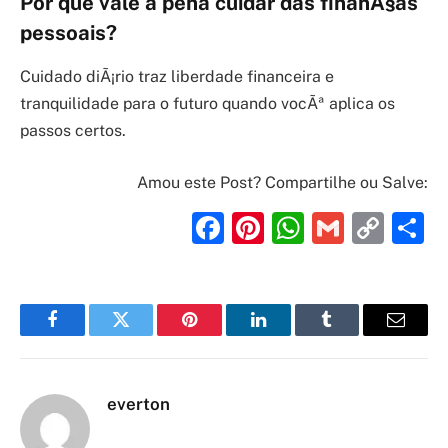
Por que vale a pena cuidar das finanÃ§as
pessoais?
Cuidado diÃ¡rio traz liberdade financeira e
tranquilidade para o futuro quando vocÃª aplica os
passos certos.
Amou este Post? Compartilhe ou Salve:
Facebook
Pinterest
WhatsAp
Gmail
Cop
S
Link
Facebook
Twitter
Pinterest
LinkedIn
Tumblr
Email
everton