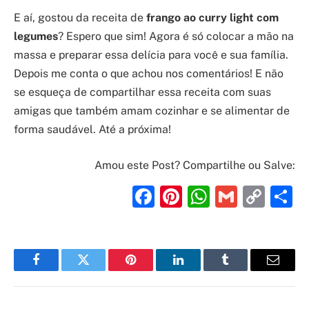
E aí, gostou da receita de
frango ao curry light com
legumes
? Espero que sim! Agora é só colocar a mão na
massa e preparar essa delícia para você e sua família.
Depois me conta o que achou nos comentários! E não
se esqueça de compartilhar essa receita com suas
amigas que também amam cozinhar e se alimentar de
forma saudável. Até a próxima!
Amou este Post? Compartilhe ou Salve:
Facebook
Pinterest
WhatsAp
Gmail
Cop
S
Link
Facebook
Twitter
Pinterest
LinkedIn
Tumblr
Email