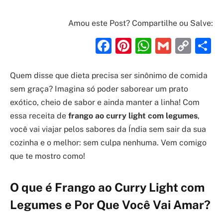
Amou este Post? Compartilhe ou Salve:
Facebook
Pinterest
WhatsAp
Gmail
Cop
S
Link
Quem disse que dieta precisa ser sinônimo de comida
sem graça? Imagina só poder saborear um prato
exótico, cheio de sabor e ainda manter a linha! Com
essa receita de
frango ao curry light com legumes
,
você vai viajar pelos sabores da Índia sem sair da sua
cozinha e o melhor: sem culpa nenhuma. Vem comigo
que te mostro como!
O que é Frango ao Curry Light com
Legumes e Por Que Você Vai Amar?