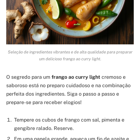
Seleção de ingredientes vibrantes e de alta qualidade para preparar
um delicioso frango ao curry light.
O segredo para um
frango ao curry light
cremoso e
saboroso está no preparo cuidadoso e na combinação
perfeita dos ingredientes. Siga o passo a passo e
prepare-se para receber elogios!
Tempere os cubos de frango com sal, pimenta e
gengibre ralado. Reserve.
Em uma panela grande, aqueça um fio de azeite e