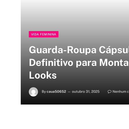
VIDA FEMININA
Guarda-Roupa Cápsul
Definitivo para Monta
Looks
By
caua50652
outubro 31, 2025
Nenhum c