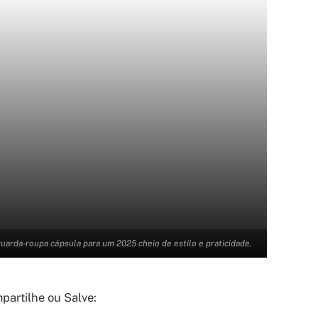
uarda-roupa cápsula para um 2025 cheio de estilo e praticidade.
artilhe ou Salve: