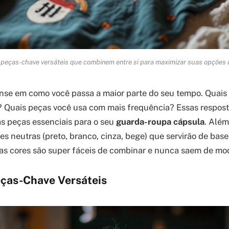
peças-chave versáteis que combinem entre si para maximizar suas opções 
nse em como você passa a maior parte do seu tempo. Quais
s? Quais peças você usa com mais frequência? Essas respost
 as peças essenciais para o seu
guarda-roupa cápsula
. Além
s neutras (preto, branco, cinza, bege) que servirão de base
as cores são super fáceis de combinar e nunca saem de mo
eças-Chave Versáteis