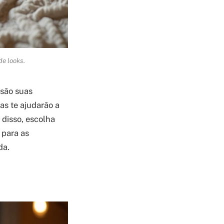
de looks.
 são suas
as te ajudarão a
 disso, escolha
 para as
da.