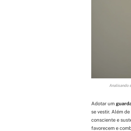
Analisando s
Adotar um
guarda
se vestir. Além d
consciente e suste
favorecem e combi