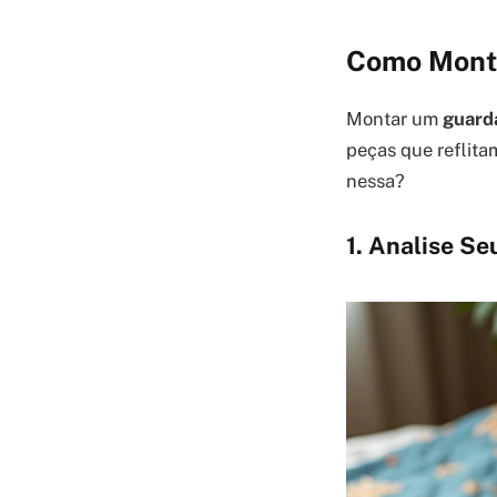
Como Monta
Montar um
guard
peças que reflita
nessa?
1. Analise Se