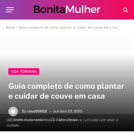
Início
»
Guia completo de como plantar e cuidar de couve em casa
VIDA FEMININA
Guia completo de como plantar
e cuidar de couve em casa
By
caua50652
outubro 23, 2025
Nenhum comentário
7 Mins Read
Um jardim exuberante onde a couve prospera, cultivada com amor e
cuidado.