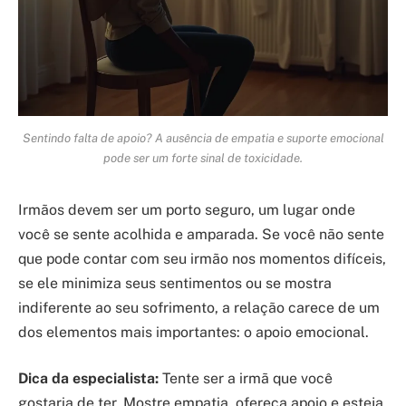
Sentindo falta de apoio? A ausência de empatia e suporte emocional
pode ser um forte sinal de toxicidade.
Irmãos devem ser um porto seguro, um lugar onde
você se sente acolhida e amparada. Se você não sente
que pode contar com seu irmão nos momentos difíceis,
se ele minimiza seus sentimentos ou se mostra
indiferente ao seu sofrimento, a relação carece de um
dos elementos mais importantes: o apoio emocional.
Dica da especialista:
Tente ser a irmã que você
gostaria de ter. Mostre empatia, ofereça apoio e esteja