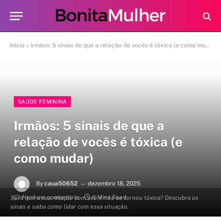
Início
»
Irmãos: 5 sinais de que a relação de vocês é tóxica (e como mudar)
SAÚDE FEMININA
Irmãos: 5 sinais de que a
relação de vocês é tóxica (e
como mudar)
By
caua50652
dezembro 18, 2025
Nenhum comentário
6 Mins Read
Será que a sua relação com seu irmão se tornou tóxica? Descubra os
sinais e saiba como lidar com essa situação.