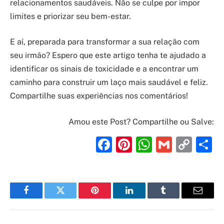
relacionamentos saudáveis. Não se culpe por impor
limites e priorizar seu bem-estar.
E aí, preparada para transformar a sua relação com
seu irmão? Espero que este artigo tenha te ajudado a
identificar os sinais de toxicidade e a encontrar um
caminho para construir um laço mais saudável e feliz.
Compartilhe suas experiências nos comentários!
Amou este Post? Compartilhe ou Salve:
Facebook
Pinterest
WhatsAp
Gmail
Cop
S
Link
Facebook
Twitter
Pinterest
LinkedIn
Tumblr
Email