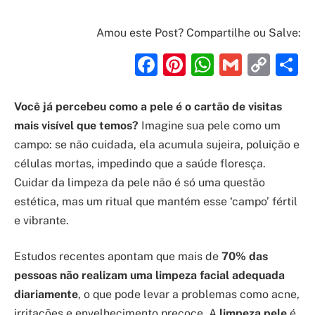
Amou este Post? Compartilhe ou Salve:
Facebook
Pinterest
WhatsAp
Gmail
Cop
S
Link
Você já percebeu como a pele é o cartão de visitas
mais visível que temos?
Imagine sua pele como um
campo: se não cuidada, ela acumula sujeira, poluição e
células mortas, impedindo que a saúde floresça.
Cuidar da limpeza da pele não é só uma questão
estética, mas um ritual que mantém esse ‘campo’ fértil
e vibrante.
Estudos recentes apontam que mais de
70% das
pessoas não realizam uma limpeza facial adequada
diariamente
, o que pode levar a problemas como acne,
irritações e envelhecimento precoce. A
limpeza pele
é