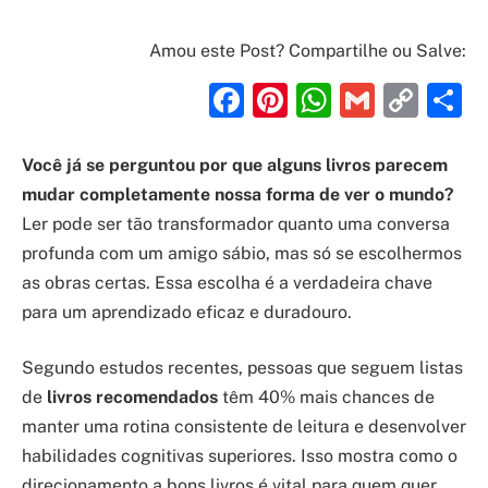
Amou este Post? Compartilhe ou Salve:
Facebook
Pinterest
WhatsAp
Gmail
Cop
S
Link
Você já se perguntou por que alguns livros parecem
mudar completamente nossa forma de ver o mundo?
Ler pode ser tão transformador quanto uma conversa
profunda com um amigo sábio, mas só se escolhermos
as obras certas. Essa escolha é a verdadeira chave
para um aprendizado eficaz e duradouro.
Segundo estudos recentes, pessoas que seguem listas
de
livros recomendados
têm 40% mais chances de
manter uma rotina consistente de leitura e desenvolver
habilidades cognitivas superiores. Isso mostra como o
direcionamento a bons livros é vital para quem quer