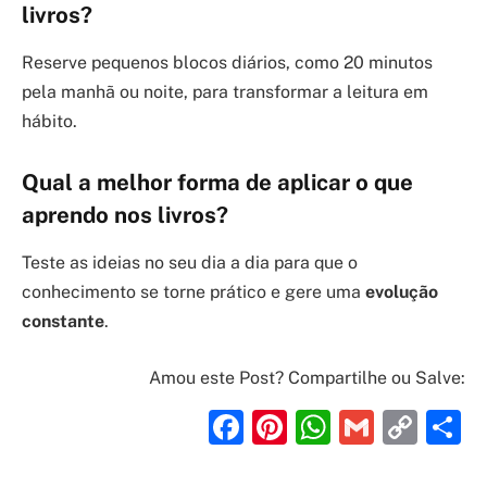
livros?
Reserve pequenos blocos diários, como 20 minutos
pela manhã ou noite, para transformar a leitura em
hábito.
Qual a melhor forma de aplicar o que
aprendo nos livros?
Teste as ideias no seu dia a dia para que o
conhecimento se torne prático e gere uma
evolução
constante
.
Amou este Post? Compartilhe ou Salve:
Facebook
Pinterest
WhatsAp
Gmail
Cop
S
Link