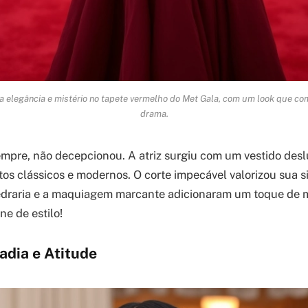
a elegância e mistério no tapete vermelho do Met Gala, com um look que com
drama.
mpre, não decepcionou. A atriz surgiu com um vestido des
os clássicos e modernos. O corte impecável valorizou sua s
draria e a maquiagem marcante adicionaram um toque de mi
ne de estilo!
adia e Atitude