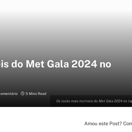
eis do Met Gala 2024 no
omentário
5 Mins Read
Os looks mais incríveis do Met Gala 2024 no t
Amou este Post? Comp