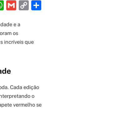
ebook
interest
WhatsApp
Gmail
Copy
Share
Link
idade e a
foram os
s incríveis que
ade
oda. Cada edição
interpretando o
tapete vermelho se