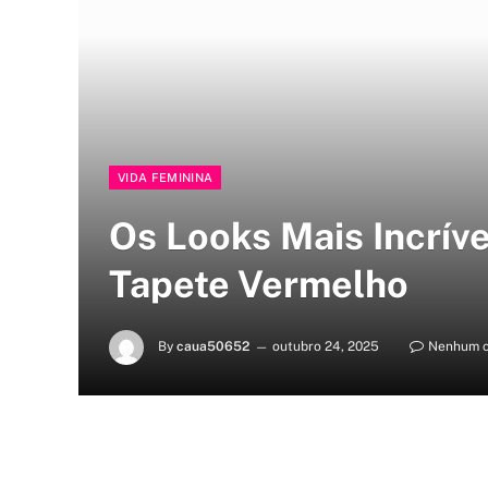
VIDA FEMININA
Os Looks Mais Incrív
Tapete Vermelho
By
caua50652
outubro 24, 2025
Nenhum c