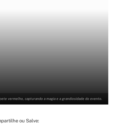
apete vermelho, capturando a magia e a grandiosidade do evento.
artilhe ou Salve: