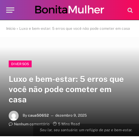
Início
»
Luxo e bem-estar: 5 erros que você não pode cometer em casa
DIVERSOS
Luxo e bem-estar: 5 erros que
você não pode cometer em
casa
By
caua50652
dezembro 9, 2025
Nenhum comentário
5 Mins Read
Seu lar, seu santuário: um refúgio de paz e bem-estar.