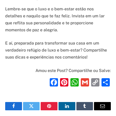
Lembre-se que o luxo e o bem-estar estão nos
detalhes e naquilo que te faz feliz. Invista em um lar
que reflita sua personalidade e te proporcione
momentos de paz e alegria.
E aí, preparada para transformar sua casa em um
verdadeiro refúgio de luxo e bem-estar? Compartilhe
suas dicas e experiências nos comentários!
Amou este Post? Compartilhe ou Salve:
Facebook
Pinterest
WhatsAp
Gmail
Cop
S
Link
Facebook
Twitter
Pinterest
LinkedIn
Tumblr
Email