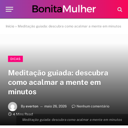
Início
»
Meditação guiada: descubra como acalmar a mente em minutos
DICAS
Meditação guiada: descubra
como acalmar a mente em
minutos
By
everton
maio 26, 2026
Nenhum comentário
4 Mins Read
Meditação guiada: descubra como acalmar a mente em minutos