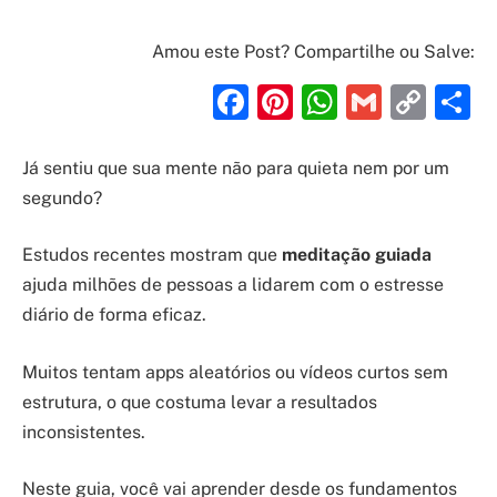
Amou este Post? Compartilhe ou Salve:
Facebook
Pinterest
WhatsAp
Gmail
Cop
S
Link
Já sentiu que sua mente não para quieta nem por um
segundo?
Estudos recentes mostram que
meditação guiada
ajuda milhões de pessoas a lidarem com o estresse
diário de forma eficaz.
Muitos tentam apps aleatórios ou vídeos curtos sem
estrutura, o que costuma levar a resultados
inconsistentes.
Neste guia, você vai aprender desde os fundamentos