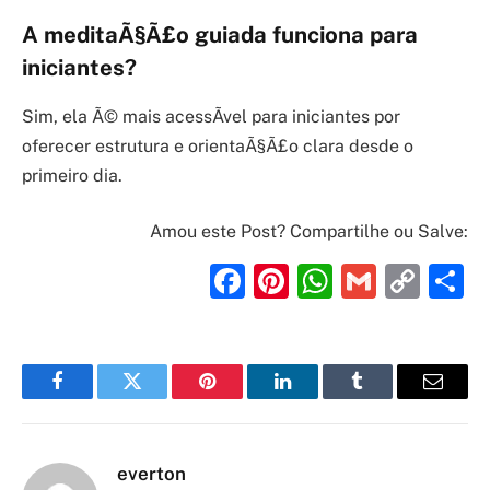
A meditaÃ§Ã£o guiada funciona para
iniciantes?
Sim, ela Ã© mais acessÃ­vel para iniciantes por
oferecer estrutura e orientaÃ§Ã£o clara desde o
primeiro dia.
Amou este Post? Compartilhe ou Salve:
Facebook
Pinterest
WhatsAp
Gmail
Cop
S
Link
Facebook
Twitter
Pinterest
LinkedIn
Tumblr
Email
everton