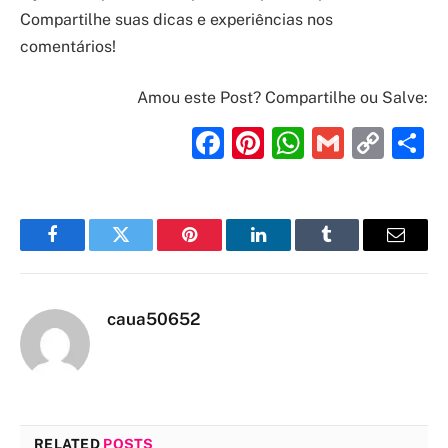
Compartilhe suas dicas e experiências nos
comentários!
Amou este Post? Compartilhe ou Salve:
Facebook
Pinterest
WhatsAp
Gmail
Cop
S
Link
Facebook
Twitter
Pinterest
LinkedIn
Tumblr
Email
caua50652
RELATED
POSTS