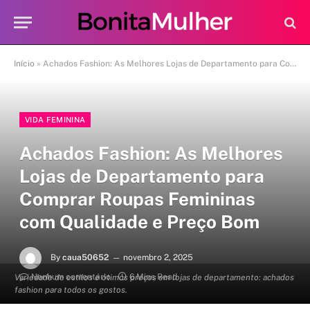
Início
»
Achados Fashion: As Melhores Lojas de Departamento para Comprar Roupas Femininas com Qualidade e Preço Bom
VIDA FEMININA
Achados Fashion: As Melhores
Lojas de Departamento para
Comprar Roupas Femininas
com Qualidade e Preço Bom
By
caua50652
novembro 2, 2025
Nenhum comentário
6 Mins Read
Variedade de estilos e ótimos preços em lojas de departamento: achados
fashion para todos os gostos.